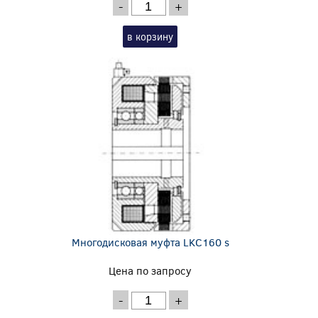
-
+
в корзину
Многодисковая муфта LKC160 s
Цена по запросу
-
+