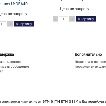
ормоз LMOBA40
Цена по запросу
ена по запросу
в корзину
-
+
в корзину
+
ддержка
Дополнительно
азать звонок
Политика в отнош
писать сообщение
персональных дан
ас
 электромагнитных муфт ЭТМ Э1ТМ ETM Э11М в Екатеринбург