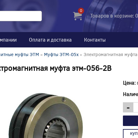
0
Товаров в корзине: 
омпании
Оплата и доставка
Контакты
нитные муфты ЭТМ
»
Муфты ЭТМ-05x
» Электромагнитная муфта
тромагнитная муфта этм-056-2В
Цена:
Налич
-
куп