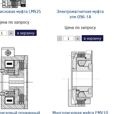
исковая муфта LMS25
Электромагнитная муфта
этм-096-1А
ена по запросу
Цена по запросу
в корзину
+
в корзину
-
+
дисковый пружинный
Многодисковая муфта FMV10