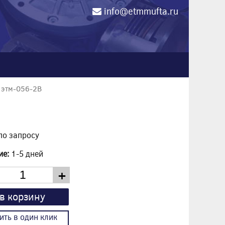
info@etmmufta.ru
0
 этм-056-2В
по запросу
ие:
1-5 дней
+
в корзину
ить в один клик