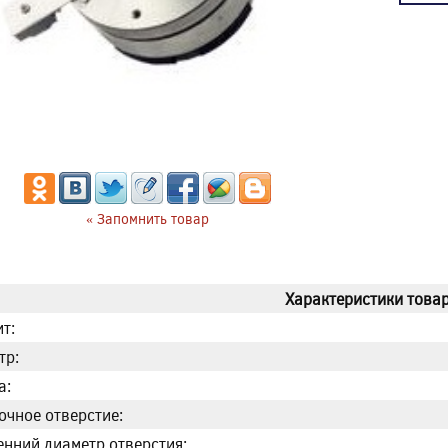
« Запомнить товар
Характеристики товар
т:
тр:
а:
очное отверстие:
енний диаметр отверстия: