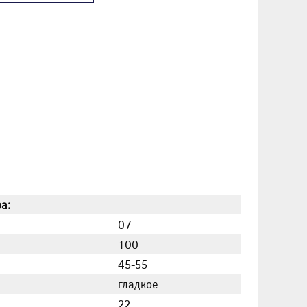
а:
07
100
45-55
гладкое
22