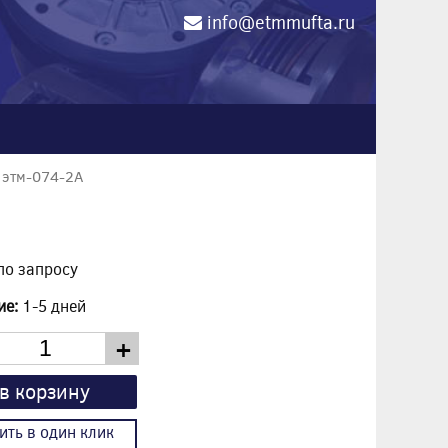
info@etmmufta.ru
0
 этм-074-2А
по запросу
ие:
1-5 дней
+
в корзину
ить в один клик