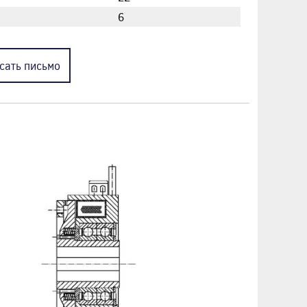
6
сать
письмо