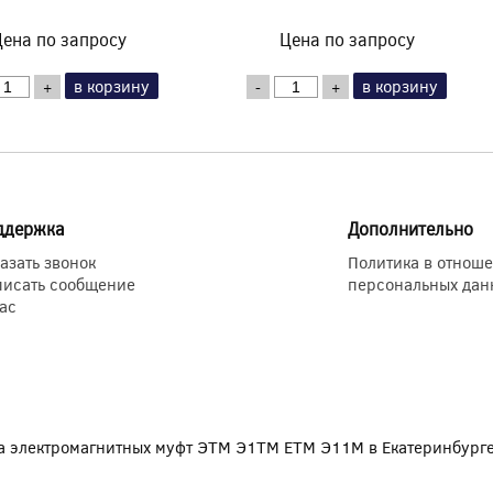
ена по запросу
Цена по запросу
в корзину
в корзину
+
-
+
ддержка
Дополнительно
азать звонок
Политика в отнош
писать сообщение
персональных дан
ас
 электромагнитных муфт ЭТМ Э1ТМ ETM Э11М в Екатеринбург