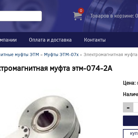
0
Товаров в корзине: 
омпании
Оплата и доставка
Контакты
нитные муфты ЭТМ
»
Муфты ЭТМ-07x
» Электромагнитная муфта
тромагнитная муфта этм-074-2А
Цена:
Налич
-
куп