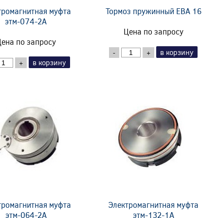
тромагнитная муфта
Тормоз пружинный EBA 16
этм-074-2А
Цена по запросу
ена по запросу
в корзину
-
+
в корзину
+
тромагнитная муфта
Электромагнитная муфта
этм-064-2А
этм-132-1А