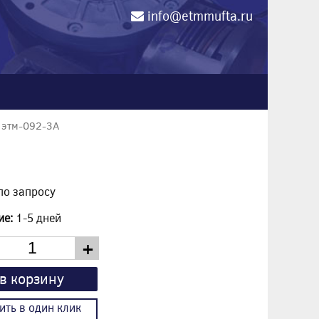
info@etmmufta.ru
0
 этм-092-3А
по запросу
ие:
1-5 дней
+
в корзину
ить в один клик