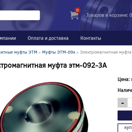
0
Товаров в корзине: 
омпании
Оплата и доставка
Контакты
нитные муфты ЭТМ
»
Муфты ЭТМ-09x
» Электромагнитная муфта
тромагнитная муфта этм-092-3А
Цена:
Налич
-
куп