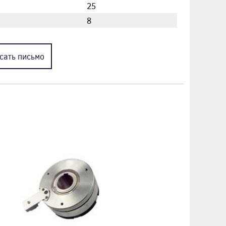
25
8
сать
письмо