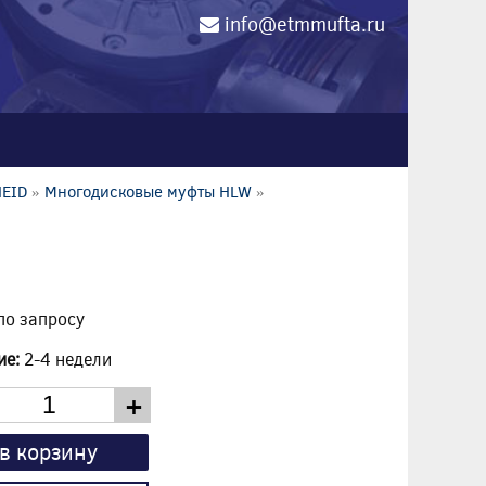
info@etmmufta.ru
0
HEID
»
Многодисковые муфты HLW
»
по запросу
ие:
2-4 недели
+
в корзину