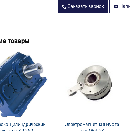
Заказать звонок
Напи
ие товары
еско-цилиндрический
Электромагнитная муфта
редуктор KP 250
этм-084-2А