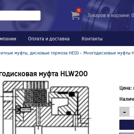
0
Товаров в корзине: 
омпании
Оплата и доставка
Контакты
итные муфты, дисковые тормоза HEID
»
Многодисковые муфты 
годисковая муфта HLW200
Цена:
Налич
-