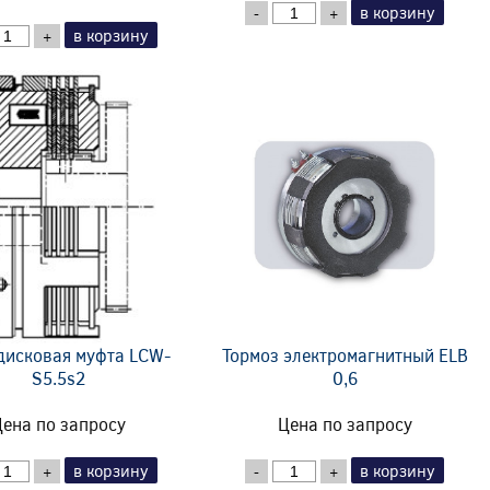
в корзину
-
+
в корзину
+
дисковая муфта LCW-
Тормоз электромагнитный ELB
S5.5s2
0,6
ена по запросу
Цена по запросу
в корзину
в корзину
+
-
+