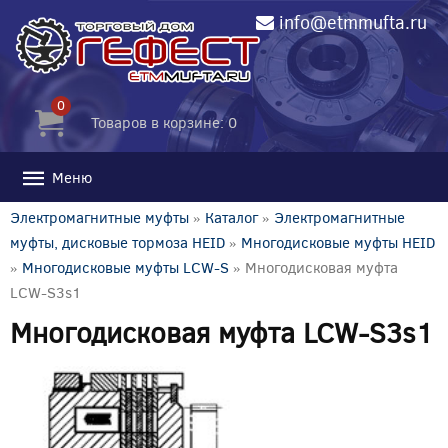
info@etmmufta.ru
0
Товаров в корзине: 0
Меню
Электромагнитные муфты
»
Каталог
»
Электромагнитные
муфты, дисковые тормоза HEID
»
Многодисковые муфты HEID
»
Многодисковые муфты LCW-S
» Многодисковая муфта
LCW-S3s1
Многодисковая муфта LCW-S3s1