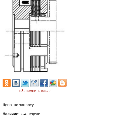
« Запомнить товар
Цена:
по запросу
Наличие:
2-4 недели