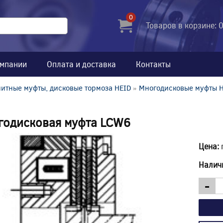
0
Товаров в корзине: 
омпании
Оплата и доставка
Контакты
итные муфты, дисковые тормоза HEID
»
Многодисковые муфты 
годисковая муфта LCW6
Цена:
Налич
-