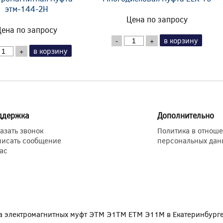
этм-144-2Н
Цена по запросу
ена по запросу
в корзину
-
+
в корзину
+
ддержка
Дополнительно
азать звонок
Политика в отнош
писать сообщение
персональных дан
ас
 электромагнитных муфт ЭТМ Э1ТМ ETM Э11М в Екатеринбург