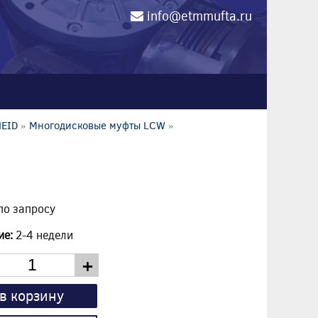
info@etmmufta.ru
0
HEID
»
Многодисковые муфты LCW
»
по запросу
ие:
2-4 недели
+
в корзину