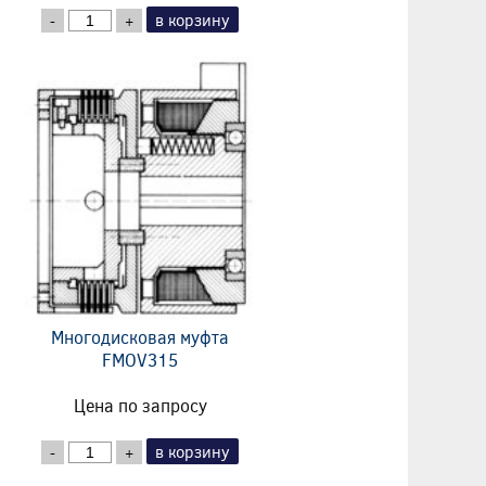
в корзину
-
+
Многодисковая муфта
FMOV315
Цена по запросу
в корзину
-
+