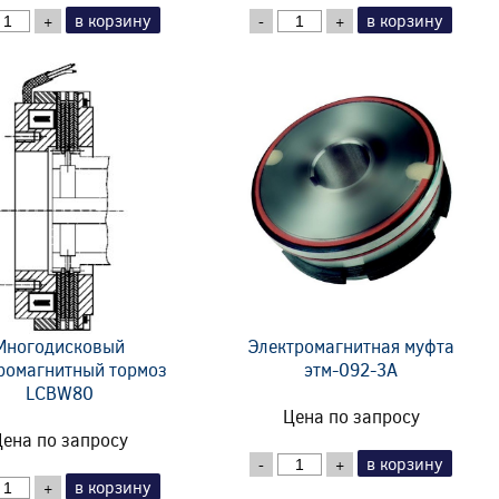
в корзину
в корзину
+
-
+
Многодисковый
Электромагнитная муфта
ромагнитный тормоз
этм-092-3А
LCBW80
Цена по запросу
ена по запросу
в корзину
-
+
в корзину
+