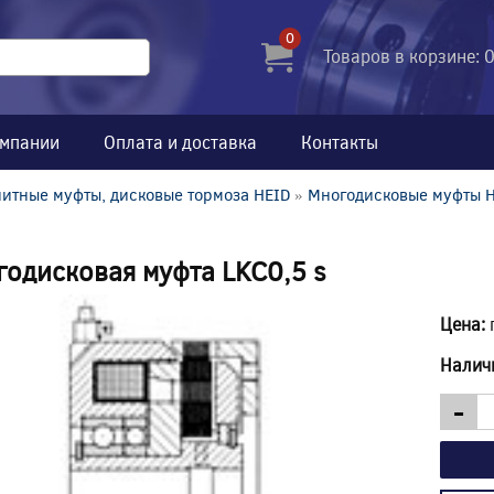
0
Товаров в корзине: 
омпании
Оплата и доставка
Контакты
итные муфты, дисковые тормоза HEID
»
Многодисковые муфты 
одисковая муфта LKC0,5 s
Цена:
Налич
-