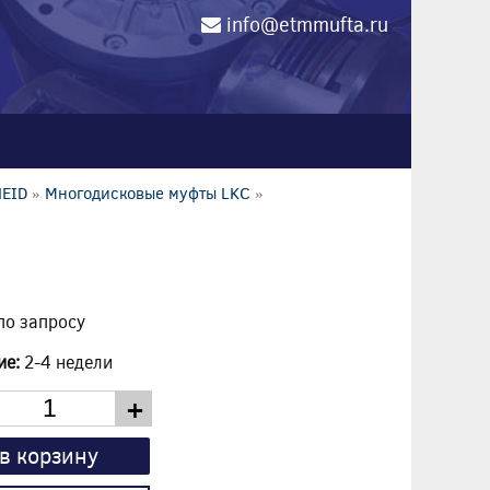
info@etmmufta.ru
0
HEID
»
Многодисковые муфты LKC
»
по запросу
ие:
2-4 недели
+
в корзину