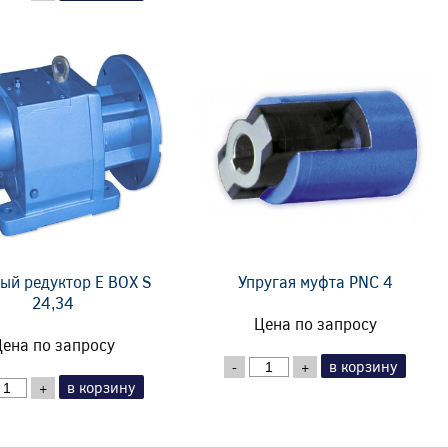
ый редуктор E BOX S
Упругая муфта PNC 4
24,34
Цена по запросу
ена по запросу
в корзину
-
+
в корзину
+