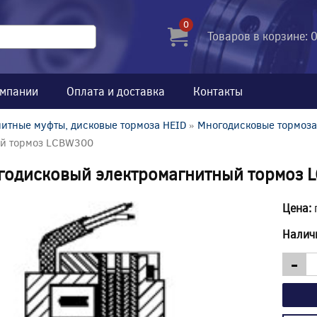
0
Товаров в корзине: 
омпании
Оплата и доставка
Контакты
итные муфты, дисковые тормоза HEID
»
Многодисковые тормоза
ый тормоз LCBW300
годисковый электромагнитный тормоз
Цена:
Налич
-