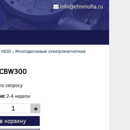
info@etmmufta.ru
0
 HEID
»
Многодисковые электромагнитные
 LCBW300
по запросу
ие:
2-4 недели
+
в корзину