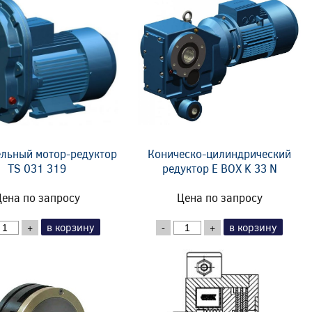
льный мотор-редуктор
Коническо-цилиндрический
TS 031 319
редуктор E BOX K 33 N
ена по запросу
Цена по запросу
в корзину
в корзину
+
-
+