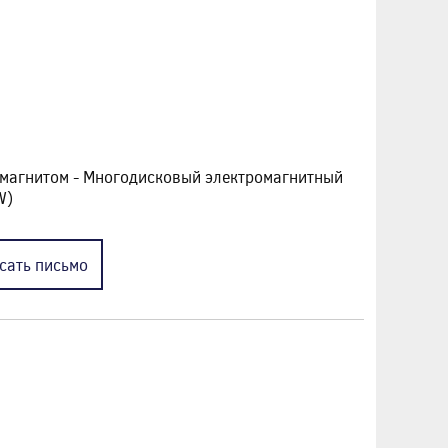
омагнитом - Многодисковый электромагнитный
W)
сать
письмо