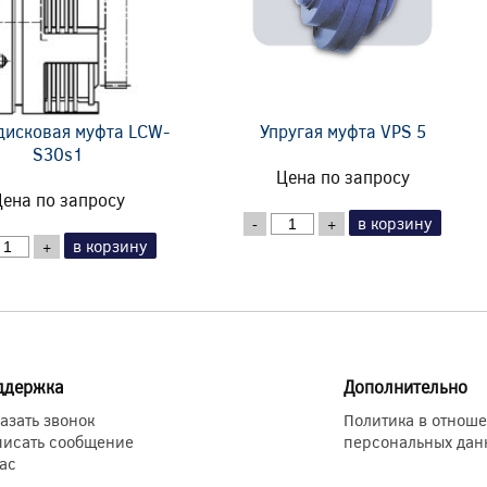
дисковая муфта LCW-
Упругая муфта VPS 5
S30s1
Цена по запросу
ена по запросу
в корзину
-
+
в корзину
+
ддержка
Дополнительно
азать звонок
Политика в отнош
писать сообщение
персональных дан
ас