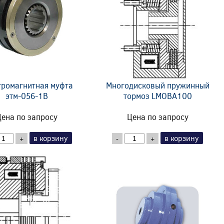
тромагнитная муфта
Многодисковый пружинный
этм-056-1В
тормоз LMOBA100
ена по запросу
Цена по запросу
в корзину
в корзину
+
-
+