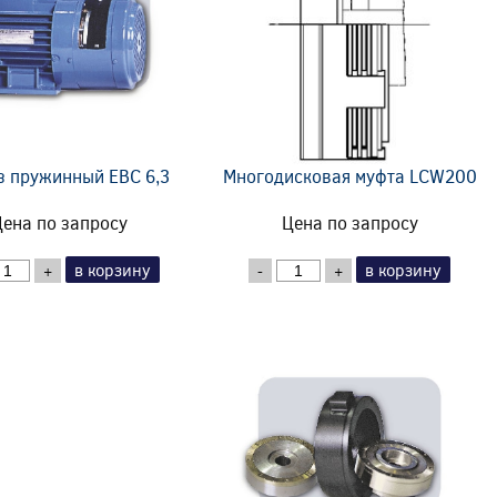
з пружинный EBC 6,3
Многодисковая муфта LCW200
ена по запросу
Цена по запросу
в корзину
в корзину
+
-
+