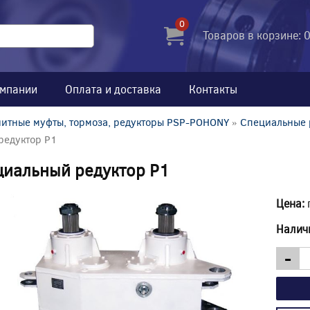
0
Товаров в корзине: 
омпании
Оплата и доставка
Контакты
итные муфты, тормоза, редукторы PSP-POHONY
»
Специальные 
редуктор P1
циальный редуктор P1
Цена:
Налич
-