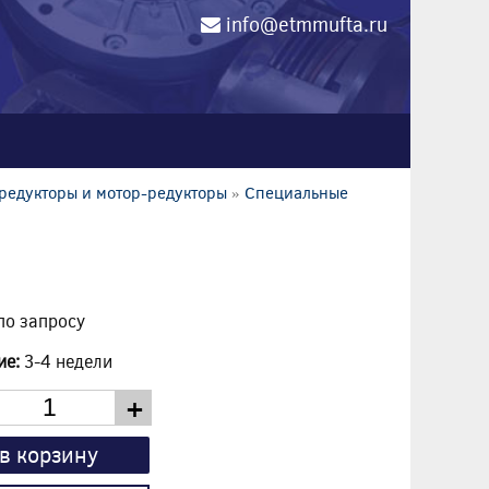
info@etmmufta.ru
0
редукторы и мотор-редукторы
»
Специальные
по запросу
ие:
3-4 недели
+
в корзину