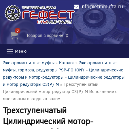
info@etmmufta.ru
0
Товаров в корзине: 0
Меню
Электромагнитные муфты
»
Каталог
»
Электромагнитные
муфты, тормоза, редукторы PSP-POHONY
»
Цилиндрические
редукторы и мотор-редукторы
»
Цилиндрические редукторы
и мотор-редукторы C3(P)-M
» Трехступенчатый
Цилиндрический мотор-редуктор C3(P)-M Исполнение с
массивным выходным валом
Трехступенчатый
Цилиндрический мотор-