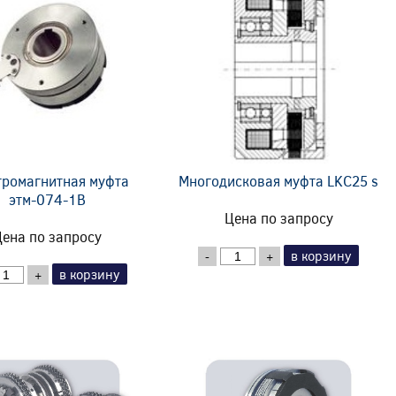
тромагнитная муфта
Многодисковая муфта LKC25 s
этм-074-1В
Цена по запросу
ена по запросу
в корзину
-
+
в корзину
+