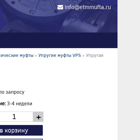
info@etmmufta.ru
0
нические муфты
»
Упругие муфты VPS
» Упругая
по запросу
ие:
3-4 недели
+
в корзину