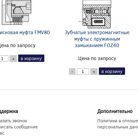
исковая муфта FMV80
Зубчатые электромагнитные
муфты с пружинным
ена по запросу
замыканием FOZ40
Цена по запросу
в корзину
+
в корзину
-
+
ддержка
Дополнительно
азать звонок
Политика в отнош
писать сообщение
персональных дан
ас