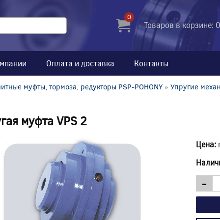
0
Товаров в корзине: 
омпании
Оплата и доставка
Контакты
итные муфты, тормоза, редукторы PSP-POHONY
»
Упругие меха
гая муфта VPS 2
Цена:
Налич
-