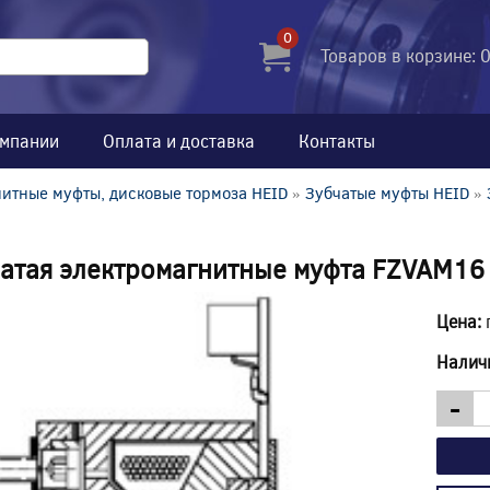
0
Товаров в корзине: 
омпании
Оплата и доставка
Контакты
итные муфты, дисковые тормоза HEID
»
Зубчатые муфты HEID
»
атая электромагнитные муфта FZVAM16
Цена:
Налич
-