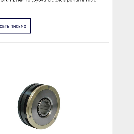
сать
письмо