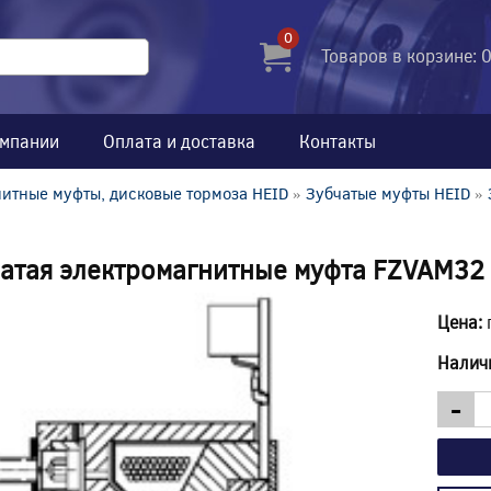
0
Товаров в корзине: 
омпании
Оплата и доставка
Контакты
итные муфты, дисковые тормоза HEID
»
Зубчатые муфты HEID
»
атая электромагнитные муфта FZVAM32
Цена:
Налич
-