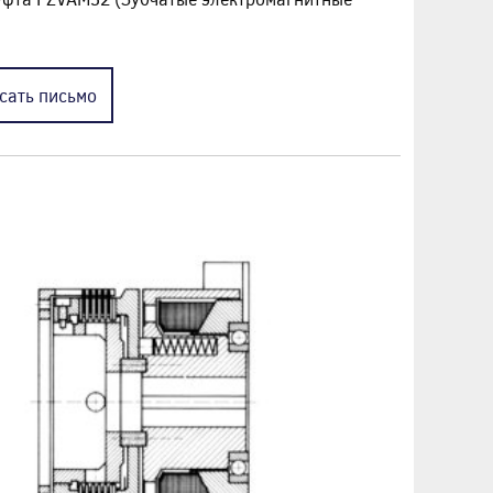
сать
письмо