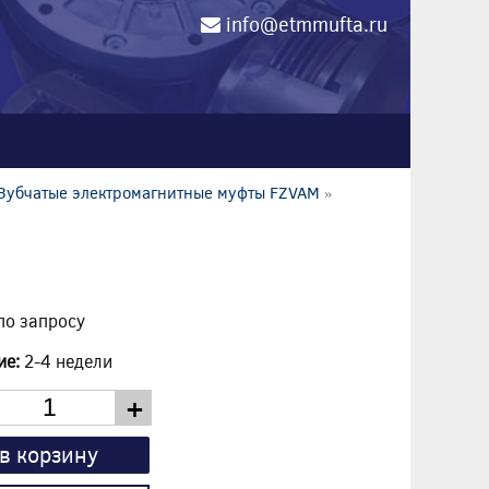
info@etmmufta.ru
0
Зубчатые электромагнитные муфты FZVAM
»
по запросу
ие:
2-4 недели
+
в корзину