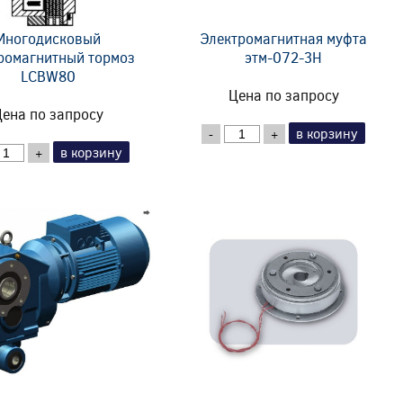
Многодисковый
Электромагнитная муфта
ромагнитный тормоз
этм-072-3Н
LCBW80
Цена по запросу
ена по запросу
в корзину
-
+
в корзину
+