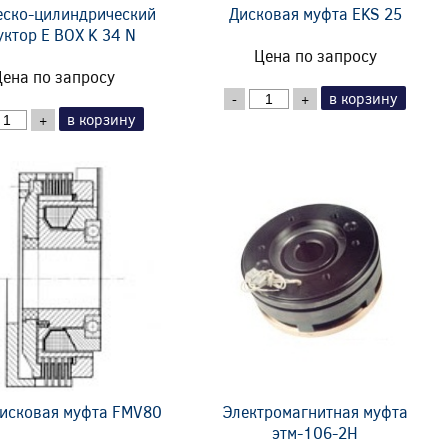
еско-цилиндрический
Дисковая муфта EKS 25
уктор E BOX K 34 N
Цена по запросу
ена по запросу
в корзину
-
+
в корзину
+
исковая муфта FMV80
Электромагнитная муфта
этм-106-2Н