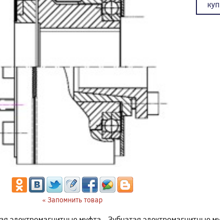
куп
« Запомнить товар
ая электромагнитные муфта - Зубчатая электромагнитные 