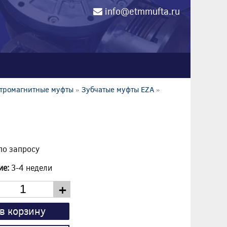
info@etmmufta.ru
0
ктромагнитные муфты
»
Зубчатые муфты EZA
»
по запросу
ие:
3-4 недели
+
в корзину