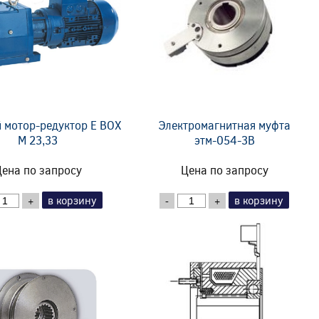
 мотор-редуктор E BOX
Электромагнитная муфта
M 23,33
этм-054-3В
ена по запросу
Цена по запросу
в корзину
в корзину
+
-
+