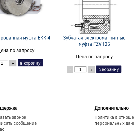
рованная муфта EKK 4
Зубчатая электромагнитные
муфта FZV125
ена по запросу
Цена по запросу
в корзину
+
в корзину
-
+
ддержка
Дополнительно
азать звонок
Политика в отнош
писать сообщение
персональных дан
ас