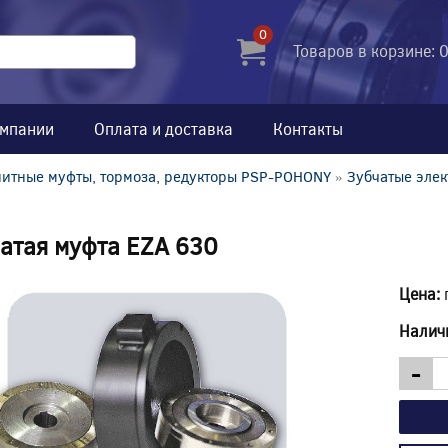
0
Товаров в корзине: 
омпании
Оплата и доставка
Контакты
итные муфты, тормоза, редукторы PSP-POHONY
»
Зубчатые эле
атая муфта EZA 630
Цена:
Налич
-